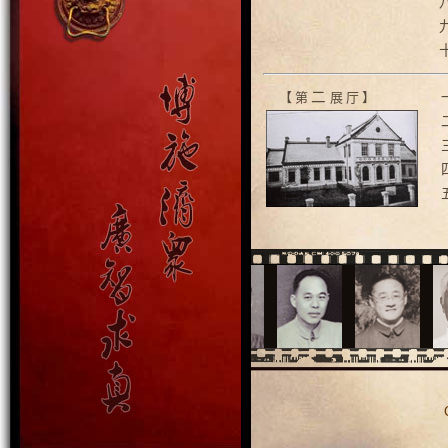
二
【 第
展 厅 】