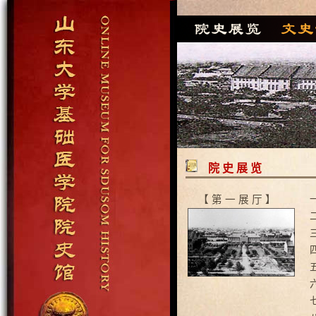
院 史 展 览
【 第 一 展 厅 】